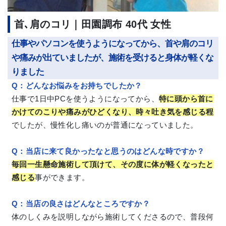
首､肩のコリ｜田園調布 40代 女性
仕事やパソコンを使うようになってから、首や肩のコリ
や痛みが出ていましたが、施術を受けると身体が軽くな
りました
Q
：
どんなお悩みをお持ちでしたか？
仕事で1日中PCを使うようになってから、
特に頭から首に
かけてのこりや痛みがひどくなり、時々吐き気を感じる程
でしたが、慢性化し痛いのが普通になっていました。
Q
：
当店に来て良かったなと思うのはどんな時ですか？
毎回一生懸命施術して頂けて、その度に体が軽くなったと
感じる
事ができます。
Q
：当店
の良さはどんなところですか？
体のしくみを説明しながら施術してくださるので、普段何