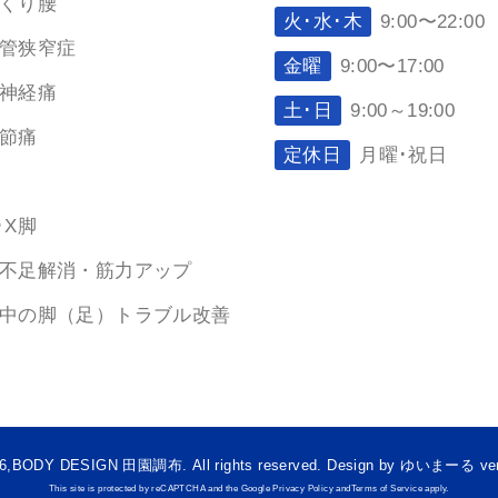
くり腰
火･水･木
9:00〜22:00
管狭窄症
金曜
9:00〜17:00
神経痛
土･日
9:00～19:00
節痛
定休日
月曜･祝日
･X脚
不足解消・筋力アップ
中の脚（足）トラブル改善
6,BODY DESIGN 田園調布. All rights reserved. Design by ゆいまーる ver
This site is protected by reCAPTCHA and the Google Privacy Policy andTerms of Service apply.