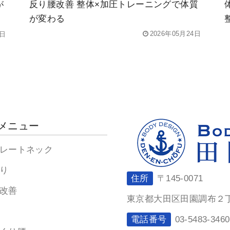
反り腰改善 整体×加圧トレーニングで体質
が
が変わる
2026年05月24日
7日
メニュー
レートネック
り
住所
〒145-0071
改善
東京都大田区田園調布２丁目
電話番号
03-5483-3460