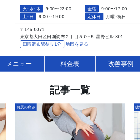
火･水･木
9:00〜22:00
金曜
9:00〜17:00
土･日
9:00～19:00
定休日
月曜･祝日
〒145-0071
東京都大田区田園調布２丁目５０−５ 星野ビル 301
田園調布駅徒歩1分
地図を見る
メニュー
料金表
改善事例
記事一覧
お尻の痛み
疲